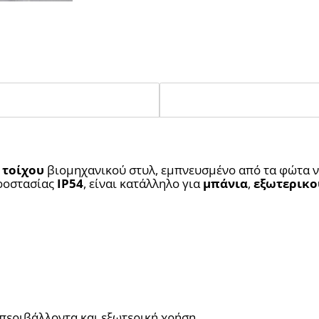
 τοίχου
 βιομηχανικού στυλ, εμπνευσμένο από τα φώτα ν
ροστασίας 
IP54
, είναι κατάλληλο για 
μπάνια
, 
εξωτερικο
 περιβάλλοντα και εξωτερική χρήση