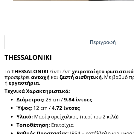
Περιγραφή
THESSALONIKI
Το 
THESSALONIKI
 είναι ένα 
χειροποίητο φωτιστικό
προσφέρει 
αντοχή
 και 
ζεστή αισθητική
. Με βαθμό π
ή 
εργαστήρια
.
Τεχνικά Χαρακτηριστικά:
Διάμετρος:
 25 cm / 
9.84 ίντσες
Ύψος:
 12 cm / 
4.72 ίντσες
Υλικό:
 Μασίφ ορείχαλκος  (περίπου 2 κιλά)
Τοποθέτηση:
 Επιτοίχια
Βαθμός Προστασίας:
 IP54 – κατάλληλο για υγρά