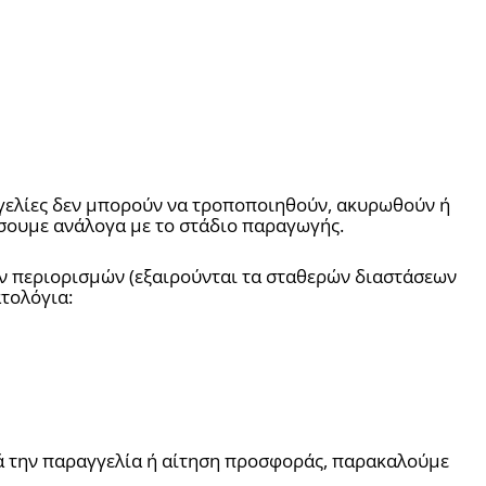
γελίες δεν μπορούν να τροποποιηθούν, ακυρωθούν ή 
ήσουμε ανάλογα με το στάδιο παραγωγής.
Τα περισσότερα φωτιστικά μας προσαρμόζονται σε διαστάσεις και φινιρίσματα, εντός τεχνικών και μεταφορικών περιορισμών (εξαιρούνται τα σταθερών διαστάσεων 
τολόγια:
ά την παραγγελία ή αίτηση προσφοράς, παρακαλούμε 