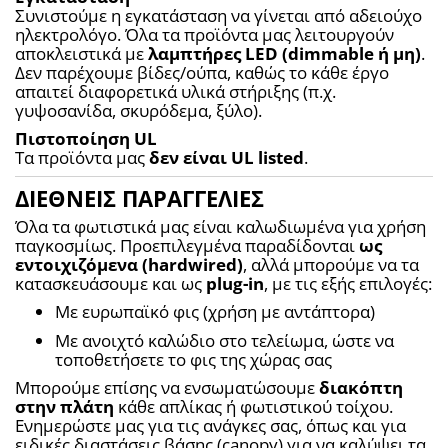
Συνιστούμε η εγκατάσταση να γίνεται από αδειούχο 
ηλεκτρολόγο. Όλα τα προϊόντα μας λειτουργούν 
αποκλειστικά με 
λαμπτήρες LED (dimmable ή μη)
. 
Δεν παρέχουμε βίδες/ούπα, καθώς το κάθε έργο 
απαιτεί διαφορετικά υλικά στήριξης (π.χ. 
γυψοσανίδα, σκυρόδεμα, ξύλο).
Πιστοποίηση UL
Τα προϊόντα μας 
δεν είναι UL listed
.
ΔΙΕΘΝΕΙΣ ΠΑΡΑΓΓΕΛΙΕΣ
Όλα τα φωτιστικά μας είναι καλωδιωμένα για χρήση 
παγκοσμίως. Προεπιλεγμένα παραδίδονται 
ως 
εντοιχιζόμενα (hardwired)
, αλλά μπορούμε να τα 
κατασκευάσουμε και ως 
plug-in
, με τις εξής επιλογές:
Με ευρωπαϊκό φις (χρήση με αντάπτορα)
Με ανοιχτό καλώδιο στο τελείωμα, ώστε να 
τοποθετήσετε το φις της χώρας σας
Μπορούμε επίσης να ενσωματώσουμε 
διακόπτη 
στην πλάτη
 κάθε απλίκας ή φωτιστικού τοίχου. 
Ενημερώστε μας για τις ανάγκες σας, όπως και για 
ειδικές διαστάσεις βάσης (canopy) για να καλύψει τα 