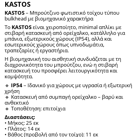
KASTOS
KASTOS
 – Μπρούτζινο φωτιστικό τοίχου τύπου 
bulkhead με βιομηχανικό χαρακτήρα
Το 
KASTOS
 είναι χειροποίητο, minimal απλίκι με 
στιβαρή κατασκευή από ορείχαλκο, κατάλληλο για 
μπάνια, εξωτερικούς χώρους (IP54), αλλά και 
εσωτερικούς χώρους όπως υπνοδωμάτια, 
τραπεζαρίες ή εργαστήρια.
Η βιομηχανική του αισθητική συνδυάζεται με τη 
διαχρονικότητα του μπρούτζου, ενώ η στιβαρή 
κατασκευή του προσφέρει λειτουργικότητα και 
κομψότητα.
🔹 
IP54
 – Ιδανικό για χώρους με υγρασία ή εξωτερική 
χρήση
🔹 Κατασκευή από συμπαγή ορείχαλκο – βαρύ και 
ανθεκτικό
🔹 Τοποθέτηση: επιτοίχια
Διαστάσεις:
• Μήκος: 25 εκ
• Πλάτος: 14 εκ
• Βάθος (προβολή από τον τοίχο): 11 εκ