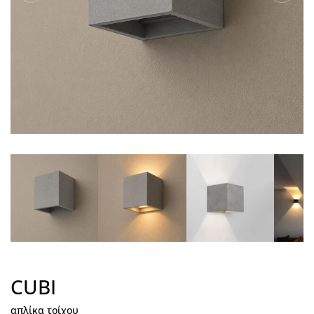
CUBI
απλίκα τοίχου