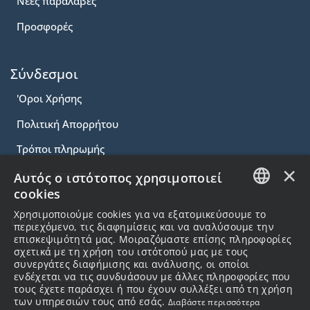
Νέες παραλαβές
Προσφορές
Σύνδεσμοι
'Οροι Χρήσης
Πολιτική Απορρήτου
Τρόποι πληρωμής
×
Τρόποι αποστολής
Αυτός ο ιστότοπος χρησιμοποιεί
cookies
GREEK
Χρησιμοποιούμε cookies για να εξατομικεύσουμε το
Επικοινωνία
περιεχόμενο, τις διαφημίσεις και να αναλύσουμε την
ENGLISH
επισκεψιμότητά μας. Μοιραζόμαστε επίσης πληροφορίες
2310.231113
σχετικά με τη χρήση του ιστότοπού μας με τους
συνεργάτες διαφήμισης και ανάλυσης, οι οποίοι
ενδέχεται να τις συνδυάσουν με άλλες πληροφορίες που
57 Alex.Papanastasiou Str Thessaloniki , 54453
τους έχετε παράσχει ή που έχουν συλλέξει από τη χρήση
Greece
των υπηρεσιών τους από εσάς.
Διαβάστε περισσότερα