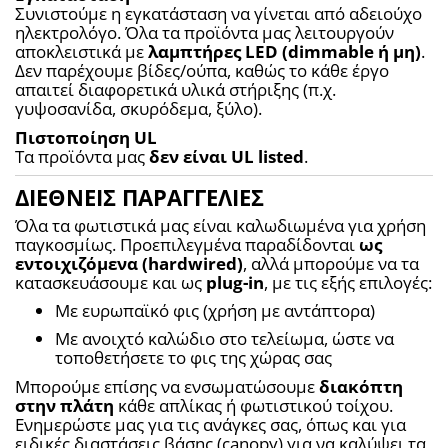
Συνιστούμε η εγκατάσταση να γίνεται από αδειούχο 
ηλεκτρολόγο. Όλα τα προϊόντα μας λειτουργούν 
αποκλειστικά με 
λαμπτήρες LED (dimmable ή μη)
. 
Δεν παρέχουμε βίδες/ούπα, καθώς το κάθε έργο 
απαιτεί διαφορετικά υλικά στήριξης (π.χ. 
γυψοσανίδα, σκυρόδεμα, ξύλο).
Πιστοποίηση UL
Τα προϊόντα μας 
δεν είναι UL listed
.
ΔΙΕΘΝΕΙΣ ΠΑΡΑΓΓΕΛΙΕΣ
Όλα τα φωτιστικά μας είναι καλωδιωμένα για χρήση 
παγκοσμίως. Προεπιλεγμένα παραδίδονται 
ως 
εντοιχιζόμενα (hardwired)
, αλλά μπορούμε να τα 
κατασκευάσουμε και ως 
plug-in
, με τις εξής επιλογές:
Με ευρωπαϊκό φις (χρήση με αντάπτορα)
Με ανοιχτό καλώδιο στο τελείωμα, ώστε να 
τοποθετήσετε το φις της χώρας σας
Μπορούμε επίσης να ενσωματώσουμε 
διακόπτη 
στην πλάτη
 κάθε απλίκας ή φωτιστικού τοίχου. 
Ενημερώστε μας για τις ανάγκες σας, όπως και για 
ειδικές διαστάσεις βάσης (canopy) για να καλύψει τα 