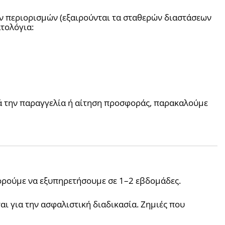
Τα περισσότερα φωτιστικά μας προσαρμόζονται σε διαστάσεις και φινιρίσματα, εντός τεχνικών και μεταφορικών περιορισμών (εξαιρούνται τα σταθερών διαστάσεων 
τολόγια:
ά την παραγγελία ή αίτηση προσφοράς, παρακαλούμε 
ορούμε να εξυπηρετήσουμε σε 1–2 εβδομάδες.
ι για την ασφαλιστική διαδικασία. Ζημιές που 