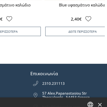
καλώδιο
Blue υφασμάτινο καλώδιο
2,40€
Α
ΔΕΙΤΕ ΠΕΡΙΣΣΟΤΕΡΑ
Επικοινωνία
2310.231113
57 Alex.Papanastasiou Str
Thessaloniki , 54453 Greece
×
hello@lightcookie.com