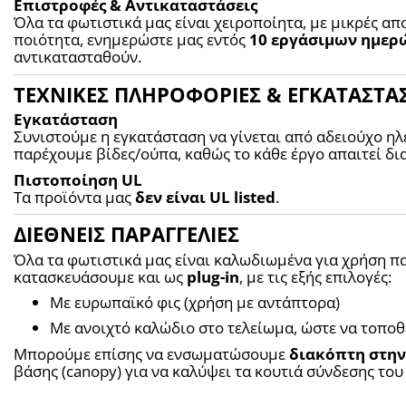
Επιστροφές & Αντικαταστάσεις
Όλα τα φωτιστικά μας είναι χειροποίητα, με μικρές απ
ποιότητα, ενημερώστε μας εντός 
10 εργάσιμων ημερ
αντικατασταθούν.
ΤΕΧΝΙΚΕΣ ΠΛΗΡΟΦΟΡΙΕΣ & ΕΓΚΑΤΑΣΤΑ
Εγκατάσταση
Συνιστούμε η εγκατάσταση να γίνεται από αδειούχο ηλ
παρέχουμε βίδες/ούπα, καθώς το κάθε έργο απαιτεί δια
Πιστοποίηση UL
Τα προϊόντα μας 
δεν είναι UL listed
.
ΔΙΕΘΝΕΙΣ ΠΑΡΑΓΓΕΛΙΕΣ
Όλα τα φωτιστικά μας είναι καλωδιωμένα για χρήση π
κατασκευάσουμε και ως 
plug-in
, με τις εξής επιλογές:
Με ευρωπαϊκό φις (χρήση με αντάπτορα)
Με ανοιχτό καλώδιο στο τελείωμα, ώστε να τοποθ
Μπορούμε επίσης να ενσωματώσουμε 
διακόπτη στην
βάσης (canopy) για να καλύψει τα κουτιά σύνδεσης του