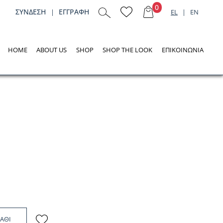
0
ΣΥΝΔΕΣH
ΕΓΓΡΑΦΗ
|
EL
|
EN
HOME
ABOUT US
SHOP
SHOP THE LOOK
ΕΠΙΚΟΙΝΩΝΙΑ
ΑΘΙ