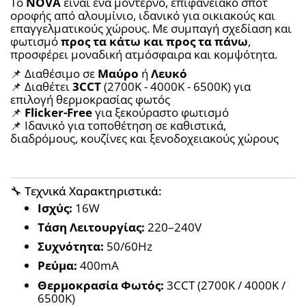
Το 
NOVA
 είναι ένα μοντέρνο, επιφανειακό σποτ 
οροφής από αλουμίνιο, ιδανικό για οικιακούς και 
επαγγελματικούς χώρους. Με συμπαγή σχεδίαση και 
φωτισμό 
προς τα κάτω και προς τα πάνω
, 
προσφέρει μοναδική ατμόσφαιρα και κομψότητα.
📌 Διαθέσιμο σε 
Μαύρο
 ή 
Λευκό
📌 Διαθέτει 
3CCT
 (2700K - 4000K - 6500K) για 
επιλογή θερμοκρασίας φωτός
📌 
Flicker-Free
 για ξεκούραστο φωτισμό
📌 Ιδανικό για τοποθέτηση σε καθιστικά, 
διαδρόμους, κουζίνες και ξενοδοχειακούς χώρους
🔧 Τεχνικά Χαρακτηριστικά:
Ισχύς:
 16W
Τάση Λειτουργίας:
 220–240V
Συχνότητα:
 50/60Hz
Ρεύμα:
 400mA
Θερμοκρασία Φωτός:
 3CCT (2700K / 4000K / 
6500K)