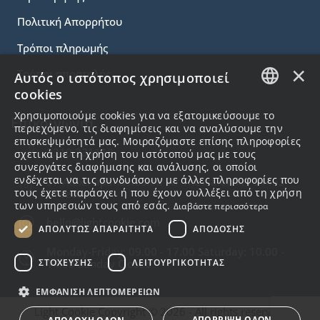
Πολιτική Απορρήτου
Τρόποι πληρωμής
×
Τρόποι αποστολής
Αυτός ο ιστότοπος χρησιμοποιεί
cookies
GREEK
Χρησιμοποιούμε cookies για να εξατομικεύσουμε το
Επικοινωνία
περιεχόμενο, τις διαφημίσεις και να αναλύσουμε την
ENGLISH
επισκεψιμότητά μας. Μοιραζόμαστε επίσης πληροφορίες
2310.231113
σχετικά με τη χρήση του ιστότοπού μας με τους
συνεργάτες διαφήμισης και ανάλυσης, οι οποίοι
ενδέχεται να τις συνδυάσουν με άλλες πληροφορίες που
57 Alex.Papanastasiou Str Thessaloniki , 54453
τους έχετε παράσχει ή που έχουν συλλέξει από τη χρήση
Greece
των υπηρεσιών τους από εσάς.
Διαβάστε περισσότερα
hello@lightcookie.com
ΑΠΟΛΎΤΩΣ ΑΠΑΡΑΊΤΗΤΑ
ΑΠΌΔΟΣΗΣ
Monday-Friday: 09.00 - 17.00 Saturday: 10.00 -
ΣΤΌΧΕΥΣΗΣ
ΛΕΙΤΟΥΡΓΙΚΌΤΗΤΑΣ
14.00 Sunday Closed
ΕΜΦΆΝΙΣΗ ΛΕΠΤΟΜΕΡΕΙΏΝ
Light Cookie Copyright © 2026 - All rights reserved.
ΑΠΌΡΡΙΨΗ ΌΛΩΝ