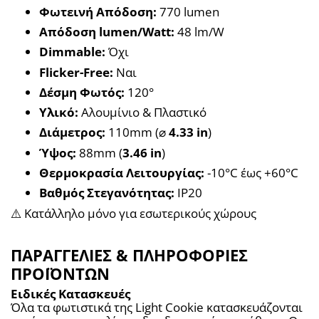
Φωτεινή Απόδοση:
 770 lumen
Απόδοση lumen/Watt:
 48 lm/W
Dimmable:
 Όχι
Flicker-Free:
 Ναι
Δέσμη Φωτός:
 120°
Υλικό:
 Αλουμίνιο & Πλαστικό
Διάμετρος:
 110mm (⌀ 
4.33 in
)
Ύψος:
 88mm (
3.46 in
)
Θερμοκρασία Λειτουργίας:
 -10°C έως +60°C
Βαθμός Στεγανότητας:
 IP20
⚠️ Κατάλληλο μόνο για εσωτερικούς χώρους
ΠΑΡΑΓΓΕΛΙΕΣ & ΠΛΗΡΟΦΟΡΙΕΣ
ΠΡΟΪΟΝΤΩΝ
Ειδικές Κατασκευές
Όλα τα φωτιστικά της Light Cookie κατασκευάζονται 